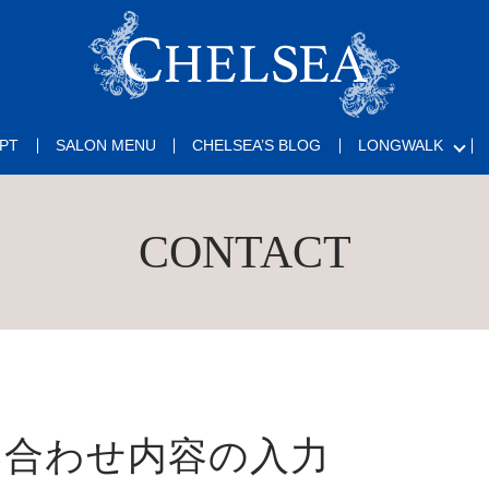
PT
SALON MENU
CHELSEA’S BLOG
LONGWALK
CONTACT
い合わせ内容の入力